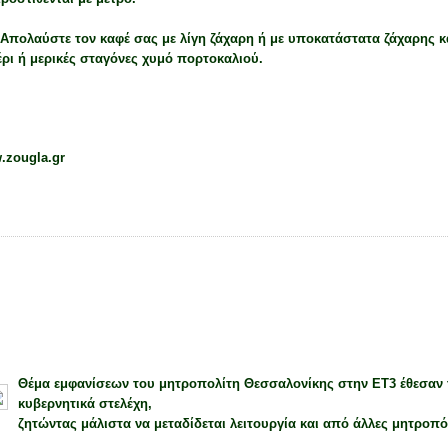
:
Απολαύστε τον καφέ σας με λίγη ζάχαρη ή με υποκατάστατα ζάχαρης κ
ρι ή μερικές σταγόνες χυμό πορτοκαλιού.
.zougla.gr
ΡΤΉΘΗΚΕ ΑΠΌ
ΓΙΏΡΓΟΣ
ΣΤΙΣ
31.3.11
2 ΣΧΌΛΙΑ
ΚΈΤΕΣ
ΥΓΕΊΑ
ΟΚ Θεσσαλονίκης: «Κόψτε τον Άνθιμο από την ΕΤ3»
Θέμα εμφανίσεων του μητροπολίτη Θεσσαλονίκης στην ΕΤ3 έθεσαν 
κυβερνητικά στελέχη,
ζητώντας μάλιστα να μεταδίδεται λειτουργία και από άλλες μητροπό