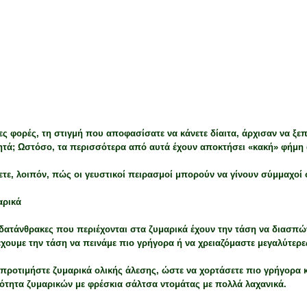
ΠΤΗ 31 ΜΑΡΤΊΟΥ 2011
αγορευμένα τρόφιμα» που βοηθούν στο αδυνάτισμα
ς φορές, τη στιγμή που αποφασίσατε να κάνετε δίαιτα, άρχισαν να ξ
ητά; Ωστόσο, τα περισσότερα από αυτά έχουν αποκτήσει «κακή» φήμη 
τε, λοιπόν, πώς οι γευστικοί πειρασμοί μπορούν να γίνουν σύμμαχοί
αρικά
δατάνθρακες που περιέχονται στα ζυμαρικά έχουν την τάση να διασπώ
έχουμε την τάση να πεινάμε πιο γρήγορα ή να χρειαζόμαστε μεγαλύτερε
προτιμήστε ζυμαρικά ολικής άλεσης, ώστε να χορτάσετε πιο γρήγορα κ
ότητα ζυμαρικών με φρέσκια σάλτσα ντομάτας με πολλά λαχανικά.