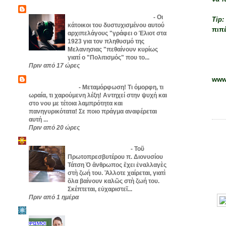
Αναστάσιος
Θάνατος από πληξη - T.S Eliot
-
Οι
Tip
κάτοικοι του δυστυχισμένου αυτού
πιπέ
αρχιπελάγους "γράφει ο Έλιοτ στα
1923 για τον πληθυσμό της
Μελανησιας "πεθαίνουν κυρίως
γιατί ο "Πολιτισμός" που το...
Πριν από 17 ώρες
ΤΡΕΛΟ-ΓΙΑΝΝΗΣ
www
ΜΕΤΑΜΟΡΦΩΣΗ
-
Μεταμόρφωση! Τι όμορφη, τι
ωραία, τι χαρούμενη λέξη! Αντηχεί στην ψυχή και
ΑΝΑ
ΕΤΙ
στο νου με τέτοια λαμπρότητα και
πανηγυρικότατα! Σε ποιο πράγμα αναφέρεται
αυτή ...
Πριν από 20 ώρες
ΠΑΣ
ΟΡΘΟΔΟΞΙΑ-ΕΛΛΗΝΙΣΜΟΣ
Αἱ εὐεργετικαί θλίψεις
-
Τοῦ
Πρωτοπρεσβυτέρου π. Διονυσίου
Τάτση Ὁ ἄνθρωπος ἔχει ἐναλλαγὲς
στὴ ζωή του. Ἄλλοτε χαίρεται, γιατὶ
ὅλα βαίνουν καλῶς στὴ ζωή του.
Σκέπτεται, εὐχαριστεῖ...
Πριν από 1 ημέρα
ΘΡΗΣΚΕΥΤΙΚΑ
Πρόσκληση για μόνιμο διορισμό