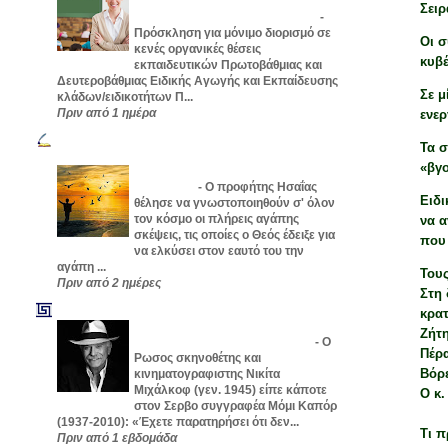
Θεολόγων (και εκπαιδευτικών
Σειρ
όλων των ειδικοτήτων) - Το ΦΕΚ
-
Πρόσκληση για μόνιμο διορισμό σε
Οι 
κενές οργανικές θέσεις
κυβέ
εκπαιδευτικών Πρωτοβάθμιας και
Δευτεροβάθμιας Ειδικής Αγωγής και Εκπαίδευσης
Σε μ
κλάδων/ειδικοτήτων Π...
Πριν από 1 ημέρα
ενερ
ΓΙΑ ΜΙΑ ΚΑΛΥΤΕΡΗ ΖΩΗ/ΤΟ BLOG ΤΗΣ
Τα σ
ΕΚΠΑΙΔΕΥΣΗΣ
«βγο
Θαυμαστές διηγήσεις μέρος 163ο
(τελευταίο)
-
Ο προφήτης Ησαΐας
Ειδι
θέλησε να γνωστοποιηθούν σ' όλον
τον κόσμο οι πλήρεις αγάπης
να 
σκέψεις, τις οποίες ο Θεός έδειξε για
που
να ελκύσει στον εαυτό του την
αγάπη ...
Τους
Πριν από 2 ημέρες
Στη
ΦΙΛΟΣΟΦΙΑ ΚΑΙ ΕΡΕΥΝΑ
κρατ
Ή διαφορά σκέψεως δείχνει ποιά
Ζήτη
παιδεία σού έδωσε ή χώρα σου.
-
O
Πέρ
Ρωσος σκηνοθέτης και
Βόρε
κινηματογραφιστης Νικίτα
Μιχάλκοφ (γεν. 1945) είπε κάποτε
Ο κ.
στον Σερβο συγγραφέα Μόμι Καπόρ
(1937-2010): «Έχετε παρατηρήσει ότι δεν...
Τι 
Πριν από 1 εβδομάδα