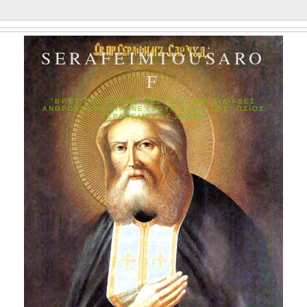
SERAFEIMTOUSARO
F
"ΒΡΈΣ ΤΗΝ ΕΙΡΉΝΗ ΜΈΣΑ ΣΟΥ ΚΑΙ ΧΙΛΙΆΔΕΣ
ΑΝΘΡΩΠΟΙ ΘΑ ΕΙΡΗΝΕΎΣΟΥΝ ΔΙΠΛΑ ΣΟΥ" ΟΣΙΟΣ
ΣΕΡΑΦΕΊΜ ΤΟΥ ΣΆΡΩΦ