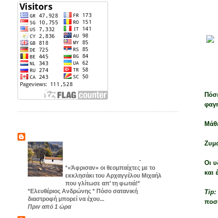
ΠΈΜ
«Απ
Πόσε
φαγ
Μάθε
Η ΛΊΣΤΑ ΙΣΤΟΛΟΓΊΩΝ ΜΟΥ
ΑΚΤΙΝΕΣ
Ζυμ
«Άφρισαν» οι θεομπαίχτες με το
εκκλησάκι του Αρχαγγέλου Μιχαήλ
που γλίτωσε απ’ τη φωτιά!
-
Οι υ
*«Άφρισαν» οι θεομπαίχτες με το
και 
εκκλησάκι του Αρχαγγέλου Μιχαήλ
που γλίτωσε απ’ τη φωτιά!*
*Ελευθέριος Ανδρώνης * Πόσο σατανική
Tip:
διαστροφή μπορεί να έχου...
ποσ
Πριν από 1 ώρα