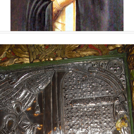
ΙΚΌΝΑ "ΠΑΝΑΓΊΑΣ ΤΗΣ ΚΕΡΆΣ"ΑΠΟ ΤΟ ΧΩΡΙΌ ΜΟΝΉ ΤΟΥ ΔΗΜΟΥ Α