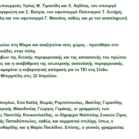
πουργούς Υγείας Μ. Τιμοσίδη και Χ. Αηδόνη, τον υπουργό
κριώτη και Σ. Βούγια, τον υφυπουργό Πολιτισμού Τ. Χυτήρη,
ίλη και τον υφυπουργό Γ. Μανιάτη, καθώς και με τον αναπληρωτή
είου στη Μίκρα και αναζητείται νέος χώρος - προτάθηκε στο
ονάδες στην πόλη.
βων της δυτικής περιφερειακής και της κατασκευής του πρώτου
ώς και η αναβάθμιση της εσωτερικής ανατολικής περιφερειακής.
παραμένει η κυβερνητική απόφαση για το ΤΕΙ στη Σίνδο.
 Μπιρμπίλη στις 12 Απριλίου.
ράπογλου, Εύα Καϊλή, Θωμάς Ρομπόπουλος, Βασίλης Γερανίδης
τρικής Μακεδονίας Γιώργος Γεράκης, οι γραμματείς των
ς Παντελής Κουκουλεκίδης, οι δήμαρχοι Νεάπολης-Συκεών Σίμος
ής Παπαδόπουλος, καθώς και κομματικά στελέχη, όπως ο
ιθαρίδης και η Μαρία Παυλίδου. Επίσης, ο γενικός γραμματέας