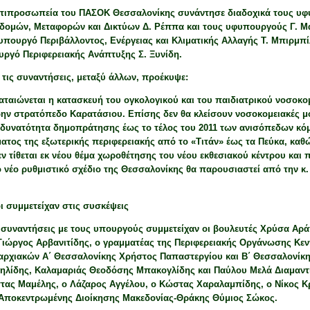
ντιπροσωπεία του ΠΑΣΟΚ Θεσσαλονίκης συνάντησε διαδοχικά τους υφυ
δομών, Μεταφορών και Δικτύων Δ. Ρέππα και τους υφυπουργούς Γ. Μαγ
υπουργό Περιβάλλοντος, Ενέργειας και Κλιματικής Αλλαγής Τ. Μπιρμπ
υργό Περιφερειακής Ανάπτυξης Σ. Ξυνίδη.
τις συναντήσεις, μεταξύ άλλων, προέκυψε:
αταιώνεται η κατασκευή του ογκολογικού και του παιδιατρικού νοσοκομ
ην στρατόπεδο Καρατάσιου. Επίσης δεν θα κλείσουν νοσοκομειακές μ
δυνατότητα δημοπράτησης έως το τέλος του 2011 των ανισόπεδων κόμ
ατος της εξωτερικής περιφερειακής από το «Τιτάν» έως τα Πεύκα, καθ
εν τίθεται εκ νέου θέμα χωροθέτησης του νέου εκθεσιακού κέντρου και 
ο νέο ρυθμιστικό σχέδιο της Θεσσαλονίκης θα παρουσιαστεί από την κ.
ι συμμετείχαν στις συσκέψεις
ς συναντήσεις με τους υπουργούς συμμετείχαν οι βουλευτές Χρύσα Α
Γιώργος Αρβανιτίδης, ο γραμματέας της Περιφερειακής Οργάνωσης Κεν
αρχιακών Α΄ Θεσσαλονίκης Χρήστος Παπαστεργίου και Β΄ Θεσσαλονίκη
ιηλίδης, Καλαμαριάς Θεοδόσης Μπακογλίδης και Παύλου Μελά Διαμαντ
τας Μαμέλης, ο Λάζαρος Αγγέλου, ο Κώστας Χαραλαμπίδης, ο Νίκος Κρ
 Αποκεντρωμένης Διοίκησης Μακεδονίας-Θράκης Θύμιος Σώκος.