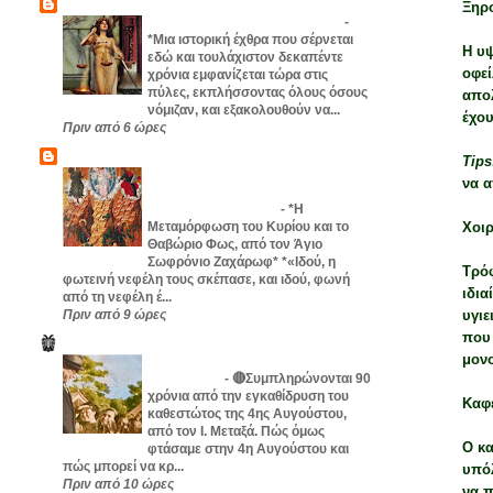
amethystos
Ξηρ
Η Νέμεσις φτάνει στην πίστα IA
-
*Μια ιστορική έχθρα που σέρνεται
Η υ
εδώ και τουλάχιστον δεκαπέντε
οφεί
χρόνια εμφανίζεται τώρα στις
πύλες, εκπλήσσοντας όλους όσους
απο
νόμιζαν, και εξακολουθούν να...
έχου
Πριν από 6 ώρες
ΑΠΑΝΤΑ ΟΡΘΟΔΟΞΙΑΣ
Tip
Η Μεταμόρφωση του Κυρίου και το
να α
Θαβώριο Φως, από τον Άγιο
Σωφρόνιο Ζαχάρωφ!
-
*Η
Μεταμόρφωση του Κυρίου και το
Χοιρ
Θαβώριο Φως, από τον Άγιο
Σωφρόνιο Ζαχάρωφ* *«Ιδού, η
Τρόφ
φωτεινή νεφέλη τους σκέπασε, και ιδού, φωνή
ιδια
από τη νεφέλη έ...
Πριν από 9 ώρες
υγιε
που
Δεξί X-Trem(i)
μον
Ο Ι. Μεταξάς και το καθεστώς της 4ης
Αυγούστου.
-
🔴Συμπληρώνονται 90
χρόνια από την εγκαθίδρυση του
Καφ
καθεστώτος της 4ης Αυγούστου,
από τον Ι. Μεταξά. Πώς όμως
Ο κα
φτάσαμε στην 4η Αυγούστου και
πώς μπορεί να κρ...
υπόλ
Πριν από 10 ώρες
να π