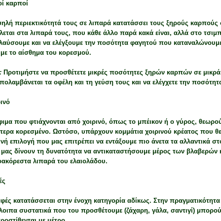
οί καρποί
ψηλή περιεκτικότητά τους σε λιπαρά κατατάσσει τους ξηρούς καρπούς
λεται στα λιπαρά τους, που κάθε άλλο παρά κακά είναι, αλλά στο τσι
λαύσουμε και να ελέγξουμε την ποσότητα φαγητού που καταναλώνουμε
με το αίσθημα του κορεσμού.
s:
Προτιμήστε να προσθέτετε μικρές ποσότητες ξηρών καρπών σε μικρά 
πολαμβάνεται τα οφέλη και τη γεύση τους και να ελέγχετε την ποσότη
ινό
ιμα που φτιάχνονται από χοιρινό, όπως το μπέικον ή ο γύρος, θεωρού
ίτερα κορεσμένο. Ωστόσο, υπάρχουν κομμάτια χοιρινού κρέατος που θ
ινή επιλογή που μας επιτρέπει να εντάξουμε πιο άνετα τα αλλαντικά στο
 μας δίνουν τη δυνατότητα να αντικαταστήσουμε μέρος των βλαβερών 
οακόρεστα λιπαρά του ελαιολάδου.
ές
φές κατατάσσεται στην ένοχη κατηγορία αδίκως. Στην πραγματικότητα 1
οιπα συστατικά που του προσθέτουμε (ζάχαρη, γάλα, σαντιγί) μπορούν
ροστίθενται με μέτρο.