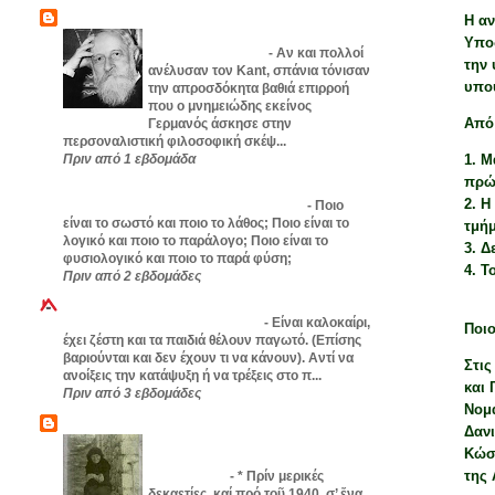
Ι.Ν. ΑΓ. ΒΑΡΒΑΡΑΣ ΠΑΤΡΩΝ
Η α
Εν αρχή ην η σχέση Γράφει ο
Υπο
Μύρων Ζαχαράκης
-
Αν και πολλοί
την 
ανέλυσαν τον Kant, σπάνια τόνισαν
υπο
την απροσδόκητα βαθιά επιρροή
που ο μνημειώδης εκείνος
Από 
Γερμανός άσκησε στην
περσοναλιστική φιλοσοφική σκέψ...
1.
Μ
Πριν από 1 εβδομάδα
πρώ
Το Zωντανό Iστολόγιο
2.
Η 
Ποιος είναι ο φυσιολογικός άνθρωπος;
-
Ποιο
είναι το σωστό και ποιο το λάθος; Ποιο είναι το
τμήμ
λογικό και ποιο το παράλογο; Ποιο είναι το
3.
Δ
φυσιολογικό και ποιο το παρά φύση;
4.
Τ
Πριν από 2 εβδομάδες
Aspa Online
Παγωτό σε σακούλα σε 5 λεπτά
-
Είναι καλοκαίρι,
Ποιο
έχει ζέστη και τα παιδιά θέλουν παγωτό. (Επίσης
βαριούνται και δεν έχουν τι να κάνουν). Αντί να
Στι
ανοίξεις την κατάψυξη ή να τρέξεις στο π...
και 
Πριν από 3 εβδομάδες
Νομ
Προσκυνητής
Δαν
Η ΚΥΡΙΑ ΚΑΤΕΡΊΝΑ. Θαυμαστή
Κώσ
διήγηση από την Ι. Μονή Παναγίας
της
Βαρνάκοβας
-
* Πρίν μερικές
δεκαετίες, καί πρό τοῦ 1940, σ’ ἕνα