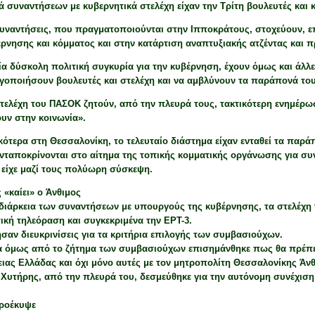
ά συναντήσεων με κυβερνητικά στελέχη είχαν την Τρίτη βουλευτές και
συναντήσεις, που πραγματοποιούνται στην Ιπποκράτους, στοχεύουν, ε
ρνησης και κόμματος και στην κατάρτιση αναπτυξιακής ατζέντας και π
ία δύσκολη πολιτική συγκυρία για την κυβέρνηση, έχουν όμως και άλλε
γοποιήσουν βουλευτές και στελέχη και να αμβλύνουν τα παράπονά του
τελέχη του ΠΑΣΟΚ ζητούν, από την πλευρά τους, τακτικότερη ενημέρω
υν στην κοινωνία».
κότερα στη Θεσσαλονίκη, το τελευταίο διάστημα είχαν ενταθεί τα πα
ανταποκρίνονται στο αίτημα της τοπικής κομματικής οργάνωσης για σ
 είχε μαζί τους πολύωρη σύσκεψη.
 «καίει» ο Άνθιμος
 διάρκεια των συναντήσεων με υπουργούς της κυβέρνησης, τα στελέχ
ική τηλεόραση και συγκεκριμένα την ΕΡΤ-3.
σαν διευκρινίσεις για τα κριτήρια επιλογής των συμβασιούχων.
α όμως από το ζήτημα των συμβασιούχων επισημάνθηκε πως θα πρέπει 
ιας Ελλάδας και όχι μόνο αυτές με τον μητροπολίτη Θεσσαλονίκης Άνθ
 Χυτήρης, από την πλευρά του, δεσμεύθηκε για την αυτόνομη συνέχιση
προέκυψε